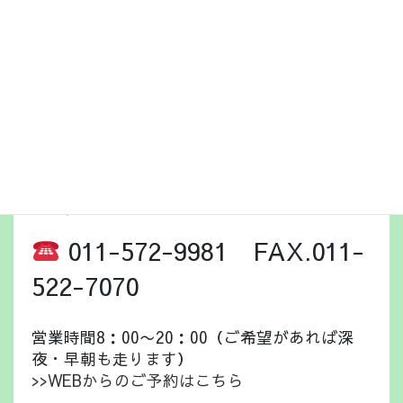
・国土交通省 北海道運輸局許可 北自旅二第263号
・札幌市消防局認定 患者等搬送事業所
・札幌民間救急車組合会員
・総合賠償責任保険加入
お問い合わせ・ご予約＜当日
受付OK＞
011-572-9981 FAX.011-
522-7070
営業時間8：00〜20：00（ご希望があれば深
夜・早朝も走ります）
>>WEBからのご予約はこちら