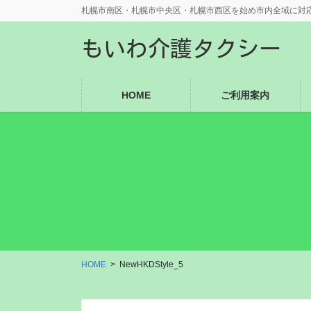
コ
ナ
札幌市南区・札幌市中央区・札幌市西区を始め市内全域に対
ン
ビ
テ
ゲ
もいわ介護タクシー
ン
ー
ツ
シ
に
ョ
HOME
ご利用案内
移
ン
動
に
移
動
HOME
NewHKDStyle_5