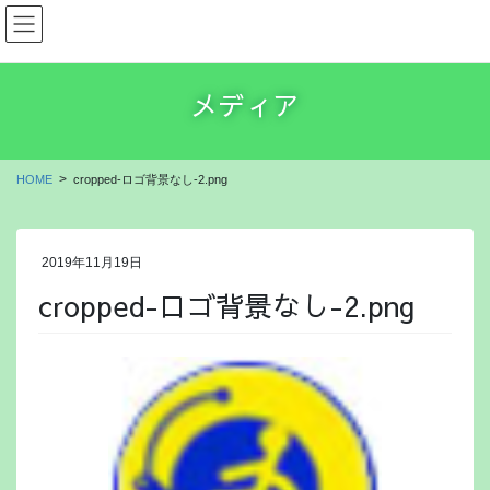
コ
ナ
もいわ介護タクシー
ン
ビ
テ
ゲ
ン
ー
メディア
ツ
シ
に
ョ
移
ン
動
に
HOME
cropped-ロゴ背景なし-2.png
移
動
2019年11月19日
cropped-ロゴ背景なし-2.png