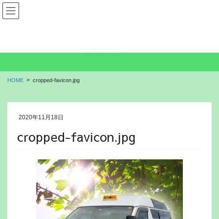
コ
ナ
もいわ介護タクシー
ン
ビ
テ
ゲ
ン
ー
メディア
ツ
シ
に
ョ
移
ン
動
に
HOME
cropped-favicon.jpg
移
動
2020年11月18日
cropped-favicon.jpg