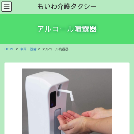
コ
ナ
もいわ介護タクシー
ン
ビ
テ
ゲ
ン
ー
アルコール噴霧器
ツ
シ
に
ョ
移
ン
動
に
HOME
車両・設備
アルコール噴霧器
移
動