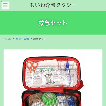
コ
ナ
もいわ介護タクシー
ン
ビ
テ
ゲ
ン
ー
救急セット
ツ
シ
に
ョ
移
ン
動
に
HOME
車両・設備
救急セット
移
動