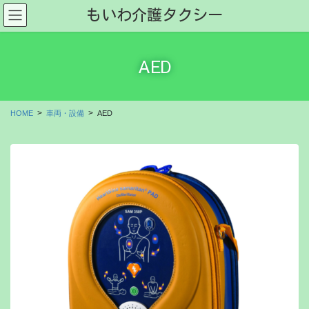
コ
ナ
もいわ介護タクシー
ン
ビ
テ
ゲ
ン
ー
AED
ツ
シ
に
ョ
移
ン
動
に
HOME
車両・設備
AED
移
動